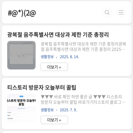
본문 바로가기
#@*)(2@
광복절 음주특별사면 대상과 제한 기준 총정리
광복절 음주특별사면 대상과 제한 기준 총정리광복
절 음주특별사면 대상과 제한 기준 총정리 2025년
광복절인 8월 15일, 운전면허 관련 행정처분에 대
생활정보
2025. 8. 14.
한 특별감면이 시행됩니다. 이번 특별사면은 약 82
만 명의 운전자가 혜택을 받을 수 있지만, 음주운전
더보기 ››
과 같은 중대한 위반자는 제외됩니다. 이 글에서는
특별사면의 대상자, 제외 사유, 그리고 확인 방법을
자세히 정리해 드리겠습니다. 특별사면 대상자 조
회 대상자 혜택: 누가 어떤 혜택을 받나?특별사면
티스토리 방문자 오늘부터 꿀팁
대상자 조회 특별사면 대상자 조회 특별사면 대상
▼▼▼ 바로 확인 하면 좋은 글 ▼▼▼ 티스토리
자 조회 특별사면 대상자 조회 특별사면 대상자 조
방문자 오늘부터 꿀팁 바로가기티스토리 블로그 글
회 특별사면 대상자 조회 이번 특별사면을 통해 얻
쓰기 3단계로 수익 올리는 법 전문가 추천 바로가
는 혜택은 다음과 같습니다. 먼저, 벌점이 삭제되어
생활정보
2025. 7. 9.
기티스토리 애드센스 비교 분석 바로가기도입부 티
응시 제한이나 면허 정지 요건이 사라집니다. 또한,
스토리 블로그를 운영하면서 방문자 수가 줄어들고
정지나 취소 절..
더보기 ››
고민하고 계신가요? 많은 블로거들이 겪는 이 문제
는 해결할 수 있습니다. 지금 확인해보세요!서론 블