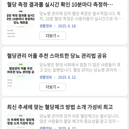
서 대환대출은 정말 유용한 해결책이 될 수 있습니
혈당 측정 결과를 실시간 확인 10분마다 측정하는 당뇨 제로음
다. 지금 확인해보세요!대환대출의 개념과 필요성
당뇨병 관리에 있어 혈당 측정은 필수적입니다. 특
대환대출은 기존의 고금리 대출을 저금리 대출로
히, 10분 혈당 측정은 사용자들이 실시간으로 자신
전환하는 방식으로, 이자 부담을 줄이는 데 큰 도움
의 혈당 수치를 확인하고, 이를 바탕으로 적절한 대
이 됩니다. 특히, 정부지원 대환대출은 저신용자 및
생활정보
2025. 6. 18.
처를 할 수 있도록 돕습니다. 이 글에서는 10분마다
저소득자를 위한 상품으로, 보다 낮은 금리로 대출
혈당을 측정하는 당뇨 제로음의 특징과 장점, 그리
받을 수 있다는 장점..
더보기 ››
고 사용자들이 자주 묻는 질문에 대해 알아보겠습
니다. ▼▼▼ 바로 확인 하면 좋은 글 ▼▼▼ 자산
수증이익 10분 만에 배우는 법 바로가기밴드운동
효과 10분 만에 변화하는 법 바로가기경제 공부 10
혈당관리 어플 추천 스마트한 당뇨 관리법 공유
분 만에 완벽 이해하는 법 바로가기10분 혈당 측정
당뇨병은 현대 사회에서 점점 더 많은 사람들이 겪
의 중요성 당뇨병 환자들에게 혈당 수치는 건강 관
고 있는 질병입니다. 혈당 관리는 당뇨병 관리의 핵
리의 핵심 요소입니다. 10분 혈당 측정을 통해 사용
심 요소로, 이를 보다 효율적으로 관리하기 위해 휴
자는 신속하게 자신의 혈당 상태를 확인하고, 이를
생활정보
2025. 6. 12.
대폰 혈당 관리 어플의 활용이 필수적입니다. 이번
기반으로 식사 조절이나 약물 투여를 조..
포스트에서는 효과적인 혈당 관리 방법과 추천 어
더보기 ››
플에 대해 알아보겠습니다. ▼▼▼ 바로 확인 하면
좋은 글 ▼▼▼ 최신 휴대폰혈당측정 비밀 꿀팁 공
개 바로가기휴대폰 혈당체크 놓치면 후회할 꿀팁
바로가기휴대폰보험가입 내 폰 지키는 법 바로가기
최신 추세에 맞는 혈당체크 방법 소개 가성비 최고
혈당 관리의 중요성 혈당 관리는 당뇨병 환자에게
당뇨병 관리에 있어 쉬운 혈당체크는 필수입니다.
매우 중요한 요소입니다. 적절한 혈당 수치는 합병
많은 사람들이 혈당 체크의 중요성을 알고 있지만,
증 예방과 더불어 전반적인 건강 유지에 큰 영향을
어떻게 해야 할지 막막해하는 경우가 많습니다. 이
미칩니다. 혈당 수치를 정기적으로 체크하고 관리
생활정보
2025. 6. 12.