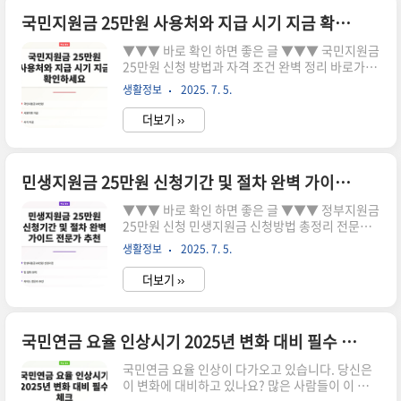
로그를 운영하면서 가장 큰 고민 중 하나는 방문자
수를 늘리는 것입니다. 특히 티스토리 블로그는 많
국민지원금 25만원 사용처와 지급 시기 지금 확인하세요
은 이들에게 사랑받지만, 트래픽을 유지하는 것은
▼▼▼ 바로 확인 하면 좋은 글 ▼▼▼ 국민지원금
쉽지 않습니다. 이 글에서는 티스토리 방문자를 늘
25만원 신청 방법과 자격 조건 완벽 정리 바로가기
리기 위한 다양한 팁과 전략을 공유합니다.문제 원
국민지원금 25만원 사용처와 지급 시기 지금 확인
인 심화 분석 티스토리 블로그의 방문자 수가 줄어
생활정보
2025. 7. 5.
하세요 바로가기국민지원금 25만원 vs 민생지원
드는 이유는 여러 가지가 있습니다. 아래에 주요 원
금 더 유리한 선택은 바로가기국민지원금 25만원
인을 정..
더보기 ››
사용처와 지급 시기 지금 확인하세요 국민지원금
25만원, 여러분은 알고 계신가요? 경제적 어려움
에 직면해 있는 많은 국민들에게 필요한 지원금입
니다. 이제는 간단한 신청 방법과 사용처를 통해 이
민생지원금 25만원 신청기간 및 절차 완벽 가이드 전문가 추천
금액을 활용할 수 있는 기회를 놓치지 마세요! 지금
▼▼▼ 바로 확인 하면 좋은 글 ▼▼▼ 정부지원금
확인해보세요!국민지원금의 중요성 및 필요성 코
25만원 신청 민생지원금 신청방법 총정리 전문가
로나19로 인해 많은 가정이 경제적 어려움을 겪고
추천 바로가기전국민 민생지원금 25만원 신청기간
있습니다. 이로 인해 가계의 구매력과 생활 안정이
생활정보
2025. 7. 5.
과 지급시기 완벽 정리 바로가기국민지원금 25만
위협받고 있는데, 국민지원금은 이러한 문제를 해
원 vs 민생지원금 더 유리한 선택은 바로가기민생
결하는 ..
더보기 ››
지원금 25만원, 신청은 어떻게 할까? 올해 정부의
민생지원금 25만원이 지급된다는 소식에 여러분은
얼마나 궁금하신가요? 신청 절차와 방법이 헷갈리
신 분들을 위해 이 글을 준비했습니다. 이 지원금을
국민연금 요율 인상시기 2025년 변화 대비 필수 체크
통해 생활의 어려움을 해소하고 싶다면, 지금 확인
국민연금 요율 인상이 다가오고 있습니다. 당신은
해보세요!민생지원금의 필요성과 중요성 최근 경
이 변화에 대비하고 있나요? 많은 사람들이 이 문제
제 상황이 어려워짐에 따라 정부는 민생 지원의 일