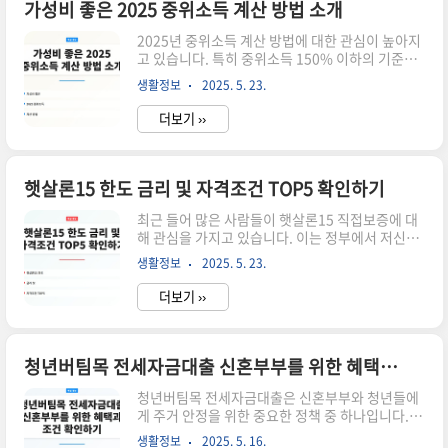
드림 청약통장 비교 분석 TOP 10 추천 순위 확인하
가성비 좋은 2025 중위소득 계산 방법 소개
기 바로가기2025년 최신 소상공인 정책자금 대출
2025년 중위소득 계산 방법에 대한 관심이 높아지
비교 분석 전문가 추천 순위 바로가기중위소득이란
고 있습니다. 특히 중위소득 150% 이하의 기준이
무엇인가? 중위소득은 특정 지역 내 가구의 소득을
중요한 만큼, 정확한 계산법을 알아두는 것이 필수
중간값으로 나타내는 지표입니다. 즉, 전체 가구를
생활정보
2025. 5. 23.
적입니다. 이번 포스트에서는 중위소득이 무엇인
소득 순으로 나열했을 때, 중간에..
지, 그리고 이를 어떻게 계산하는지에 대한 자세한
더보기 ››
정보를 제공합니다. 특히, 가성비 좋은 방법에 대해
알아보겠습니다. ▼▼▼ 바로 확인 하면 좋은 글
▼▼▼ 가성비 좋은 청년버팀목전세대출 추천 안
내서 바로가기베이킹소다 활용 비교 분석 가성비
햇살론15 한도 금리 및 자격조건 TOP5 확인하기
순위 TOP 10 바로가기최신 가성비 추천 동사무소
최근 들어 많은 사람들이 햇살론15 직접보증에 대
전입신고 필요서류 TOP3 바로가기중위소득의 정
해 관심을 가지고 있습니다. 이는 정부에서 저신용
의와 중요성 중위소득은 모든 소득을 순서대로 나
자들에게 제공하는 대출 상품으로, 보다 많은 사람
열했을 때 중간에 위치한 소득을 의미합니다. 이는
생활정보
2025. 5. 23.
들이 자격 조건을 이해하고, 얼마나 대출을 받을 수
개인이나 가정의 경제적 상황을 판단하는 데 중요
있는지, 그리고 금리는 어떤지에 대한 정보를 원하
한 기..
더보기 ››
고 있습니다. 이번 포스트에서는 햇살론15의 한도
와 금리, 자격 조건에 대해 자세히 알아보겠습니다.
▼▼▼ 바로 확인 하면 좋은 글 ▼▼▼ 햇살론15
직접보증 대출완료 신청하기 바로가기햇살론15 직
청년버팀목 전세자금대출 신혼부부를 위한 혜택과 조건 확인하기
접보증 서류 비대면 부결 해결법 알아보기 바로가
청년버팀목 전세자금대출은 신혼부부와 청년들에
기햇살론15 특례보증 방법과 신청 방법 소개 바로
게 주거 안정을 위한 중요한 정책 중 하나입니다. 이
가기햇살론15의 한도 햇살론15의 대출 한도는 최
대출 상품은 특히 경제적 부담이 큰 신혼부부에게
대 1,500만 원입니다. 이 대출은 저신용자나 소득
생활정보
2025. 5. 16.