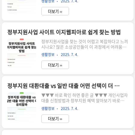
생활정보
2025. 7. 4.
관리하세요! 허리 통증 때문에 일상이 힘들지 않나
시험관 정부지원 조건 시험관 정부지원을 받기 위
요? 많은 사람들이 허리염좌로 고통받고 있지만,
해서는 ..
더보기 ››
효과적인 관리 방법이 있다는 사실을 알고 계셨나
요? 지금 확인해보세요!허리염좌의 고통, 당신만의
고민이 아닙니다 허리염좌는 교통사고와 같은 외부
충격으로 발생하는 문제가 많은 이들에게 큰 고통
정부지원사업 사이트 이지웹피아로 쉽게 찾는 방법
을 줍니다. 허리 주변의 근육과 인대가 손상되면서
정부지원사업을 찾는 것이 어렵고 복잡하다고 느끼
통증과 강직함이 나타나고, 이로 인해 일상 생활에
시나요? 많은 소상공인들이 이 과정에서 어려움을
지장을 주게 됩니다. 이 글을 통해 허리염좌의 원
겪고 있습니다. 하지만 이지웹피아를 통해 간단하
인, 증상, 그리고 효과적인 관리 방법을 알아보며,
생활정보
2025. 7. 4.
게 필요한 정보를 얻을 수 있습니다. 지금 확인해보
통증 없이 행복한 하루를 보내는 데 도움을 드리고
세요! ▼▼▼ 바로 확인 하면 좋은 글 ▼▼▼ 2025
자 합니다.허리..
더보기 ››
년 정부지원사업 기관 스마일 지원받는 꿀팁 공개
바로가기정부지원사업에 대한 고민 정부지원사업
은 소상공인들에게 큰 도움이 될 수 있지만, 각종 정
보와 신청 절차가 복잡하여 많은 사람들이 포기하
정부지원 대환대출 vs 일반 대출 어떤 선택이 더 유리할까
곤 합니다. 이 글에서는 정부지원사업을 쉽게 찾는
▼▼▼ 바로 확인 하면 좋은 글 ▼▼▼ 개인사업자
방법을 안내하여, 여러분의 고민을 덜어드리고자
대출 신청방법과 정부지원 혜택 알아보기 바로가기
합니다.정부지원사업 검색의 어려움 정부지원사업
사업자대출조건으로 알아보는 정부지원 혜택 및 신
을 찾지 못하는 이유는 여러 가지입니다. 주로 아래
생활정보
2025. 7. 4.
청방법 바로가기정부지원 대환대출 채무통합 이자
와 같은 문제들이 있습니다:정보의 다양성으로 인
줄이기 시도하세요 바로가기경제적 어려움 속에서
한 혼란신..
더보기 ››
대환대출의 필요성 지금 같은 경제적 불황 속에서
대환대출을 고려하고 계신가요? 많은 사람들이 이
자 부담으로 힘들어하고 있습니다. 이러한 상황에