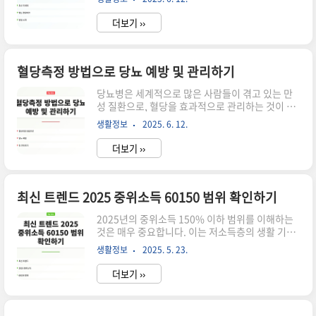
번 포스트에서는 최신 추세에 맞는 혈당 체크 방법
하는 것은 당뇨병 관리의 기본입니다. 이를 통해 식
을 소개하고, 가성비 좋은 제품들을 추천합니다. 이
습관..
더보기 ››
를 통해 혈당 관리가 쉬워질 수 있도록 도와드리겠
습니다. ▼▼▼ 바로 확인 하면 좋은 글 ▼▼▼ 청
년내일체움공제 의외로 쉬운 비법 바로가기신년인
사 이미지 의외로 쉬운 하는 법 바로가기배틀그라
혈당측정 방법으로 당뇨 예방 및 관리하기
운드 에란겔 비밀의 방 찾기 쉬운 방법 소개 바로가
당뇨병은 세계적으로 많은 사람들이 겪고 있는 만
기혈당체크의 중요성 혈당 수치를 정기적으로 체크
성 질환으로, 혈당을 효과적으로 관리하는 것이 매
하는 것은 건강을 관리하는 데 있어 매우 중요합니
우 중요합니다. 특히, 혈당측정 방법을 이해하고 활
다. 혈당 수치가 너무 높거나 낮으면 여러 가지 건강
생활정보
2025. 6. 12.
용하는 것은 당뇨 예방 및 관리의 핵심입니다. 이 글
문제가 발생할 수 있기 때문입니다. 예를 들어, 고..
에서는 혈당 측정의 중요성과 다양한 방법을 살펴
더보기 ››
보겠습니다. ▼▼▼ 바로 확인 하면 좋은 글
▼▼▼연속혈당측정기로 건강 지키기 바로가기연
속혈당측정기 지금 시작해야 할 이유 바로가기무침
혈당측정기 A to Z 최신 트렌드와 함께 바로가기혈
최신 트렌드 2025 중위소득 60150 범위 확인하기
당측정의 중요성 혈당을 정기적으로 측정하는 것은
2025년의 중위소득 150% 이하 범위를 이해하는
당뇨병 환자에게 필수적인 활동입니다. 이를 통해
것은 매우 중요합니다. 이는 저소득층의 생활 기준
자신의 혈당 수치를 이해하고, 필요한 조치를 취할
을 설정하고, 정부의 정책 및 지원을 판단하는 데 필
수 있습니다. 정기적인 혈당 측정은 당뇨병의 합병
생활정보
2025. 5. 23.
수적인 정보입니다. 중위소득은 지역 및 가구 유형
증을 예방하는 데에 큰 도움이 됩니다. 예를 들어,
에 따라 다르게 나타나며, 각 지역의 경제적 환경에
고혈당이 지속될 경우 눈, 신..
더보기 ››
따라 변동할 수 있습니다. ▼▼▼ 바로 확인 하면
좋은 글 ▼▼▼ 아이 대학 기숙사에서 전입신고 최
신정보 확인하기 바로가기2025년 최신 청년 주택