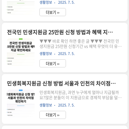
에 대한 고민과 불안을 겪고 있습니다. 이번 글을 통
환으로 1인당 25만원의 지원금을 지급하겠다고 발
생활정보
2025. 7. 5.
해 이러한 걱정을 덜어줄 해결책을 제시합니다! 지
표했습니다. 많은 국민들이 경제적 어려움으로 힘
금 확인해보세요! ▼▼▼ 바로 확인 하면 좋은 글
들어하고 있는 이..
더보기 ››
▼▼▼ 국민연금 13 인상 월 617만원 이상 수령 조
건 확인하기 바로가기국민연금 요율 인상시기
2025년 변화 대비 필수 체크 바로가기국민연금 인
상시기 2025년 7월부터 보험료 인상 확인하세요
전국민 민생지원금 25만원 신청 방법과 혜택 지금 확인하세요
바로가기국민연금 요율 인상이 가져올 변화 현재
▼▼▼ 바로 확인 하면 좋은 글 ▼▼▼ 전국민 민
국민연금 요율은 9%로 26년 동안 변동이 없었습
생지원금 25만원 신청기간 vs 혜택 무엇이 더 유리
니다. 저출산과 고령화 문제가 심각해짐에 따라, 정
할까 바로가기전국민 민생회복지원금 신청기간 vs
부는 국민연금 개혁안을 발표하였습니다. 이 글에
생활정보
2025. 7. 5.
기타 지원금 어떤 혜택이 더 나을까 바로가기전국
서는 요율 인상에 대한 구체적인 정보와 대비 방..
민 민생지원금 25만원 신청 vs 민생회복지원금 어
더보기 ››
떤 혜택이 더 좋을까 바로가기2025년 전국민 민생
지원금 25만원, 어떻게 신청하나요? 2025년, 전국
민 민생지원금 25만원이 지급될 예정입니다. 이는
고물가와 경기 침체로 어려움을 겪는 국민의 생활
민생회복지원금 신청 방법 서울과 인천의 차이점 확인하기
안정을 위한 대규모 재정지원 정책입니다. 정부는
민생회복지원금, 과연 누구에게 얼마나 지급될까
이 지원금이 내수 경기 회복과 소상공인 매출 증진
요?많은 분들이 이 지원금으로 경제적 부담을 덜 수
에 기여할 것으로 기대하고 있습니다. 지금 확인해
있을지 고민하고 있습니다.정확한 신청 방법과 지
보세요!전국민 민생지원금, 신청으로 인한 이점은?
생활정보
2025. 7. 5.
역별 차이를 알고 싶다면 지금 확인해보세요!
고물가와 경기 침체로 어려움을 겪고 있는 많은
▼▼▼ 바로 확인 하면 좋은 글 ▼▼▼ 전국민 민
국..
더보기 ››
생회복지원금 신청기간 지금 신청하고 25만원 혜
택 받으세요 바로가기민생회복지원금 25만원 정부
지원금으로 생활 안정 꿀팁 공개 바로가기민생회복