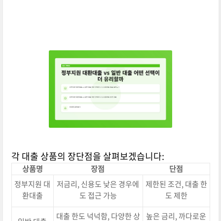
각 대출 상품의 장단점을 살펴보겠습니다:
상품명
장점
단점
정부지원 대
저금리, 신용도 낮은 경우에
제한된 조건, 대출 한
환대출
도 접근 가능
도 제한
대출 한도 넉넉함, 다양한 상
높은 금리, 까다로운