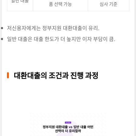
일반 대출
품 선택 가능
심사 기준
저신용자에게는 정부지원 대환대출이 유리.
일반 대출은 대출 한도가 더 높지만 이자 부담이 큼.
대환대출의 조건과 진행 과정