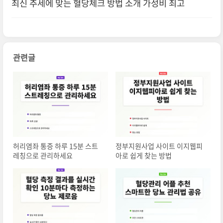
최신 추세에 맞는 혈당체크 방법 소개 가성비 최고
관련글
허리염좌 통증 하루 15분 스트
정부지원사업 사이트 이지웹피
레칭으로 관리하세요
아로 쉽게 찾는 방법