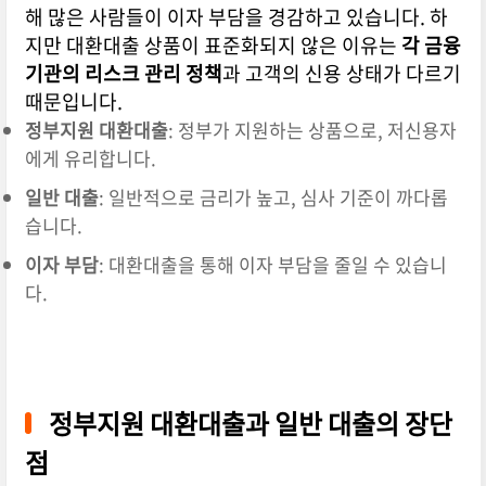
해 많은 사람들이 이자 부담을 경감하고 있습니다. 하
지만 대환대출 상품이 표준화되지 않은 이유는
각 금융
기관의 리스크 관리 정책
과 고객의 신용 상태가 다르기
때문입니다.
정부지원 대환대출
: 정부가 지원하는 상품으로, 저신용자
에게 유리합니다.
일반 대출
: 일반적으로 금리가 높고, 심사 기준이 까다롭
습니다.
이자 부담
: 대환대출을 통해 이자 부담을 줄일 수 있습니
다.
정부지원 대환대출과 일반 대출의 장단
점