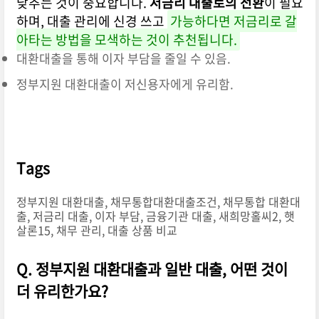
낮추는 것이 중요합니다.
저금리 대출로의 전환
이 필요
하며, 대출 관리에 신경 쓰고
가능하다면 저금리로 갈
아타는 방법을 모색하는 것이 추천됩니다.
대환대출을 통해 이자 부담을 줄일 수 있음.
정부지원 대환대출이 저신용자에게 유리함.
Tags
정부지원 대환대출, 채무통합대환대출조건, 채무통합 대환대
출, 저금리 대출, 이자 부담, 금융기관 대출, 새희망홀씨2, 햇
살론15, 채무 관리, 대출 상품 비교
Q. 정부지원 대환대출과 일반 대출, 어떤 것이
더 유리한가요?