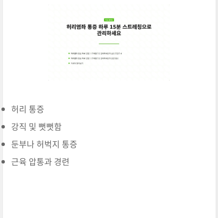
허리 통증
강직 및 뻣뻣함
둔부나 허벅지 통증
근육 압통과 경련