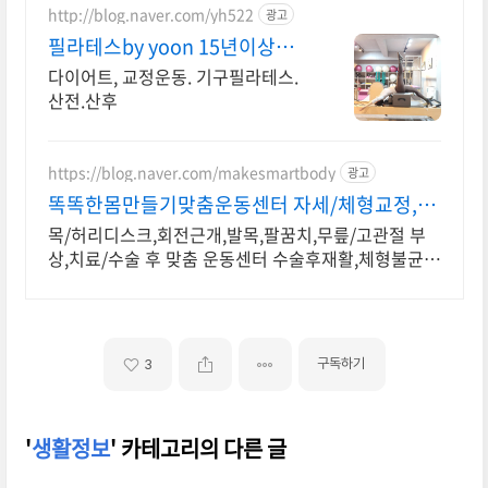
http://blog.naver.com/yh522
광고
필라테스by yoon 15년이상티
칭경력 원장직강
다이어트, 교정운동. 기구필라테스.
산전.산후
https://blog.naver.com/makesmartbody
광고
똑똑한몸만들기맞춤운동센터 자세/체형교정,재
활운동 전문
목/허리디스크,회전근개,발목,팔꿈치,무릎/고관절 부
상,치료/수술 후 맞춤 운동센터 수술후재활,체형불균형
으로인한통증관리,선수컨디셔닝,1:1맞춤 개별운동 전
문센터
구독하기
3
'
생활정보
' 카테고리의 다른 글