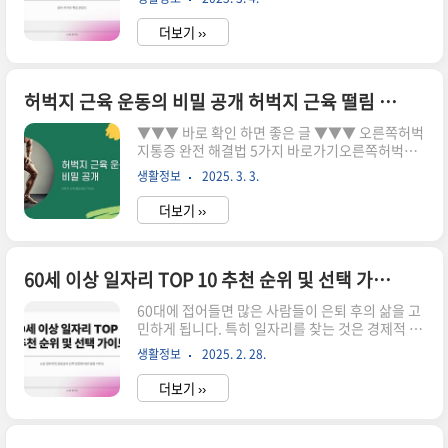
교 가장 효과적인 제품은 바로가기목감기와 가래의
습니다. 또 다른 원인은 브라우저 캐시입니다. 캐시
관계 목감기는 주로 바이러스에 의해 발생하는 상
된 데이터..
더보기 ››
기도 감염으로, 후두와 목구멍에 염증을 유발합니
다. 이때 가래가 발생하는 이유는 체내에서 바이러
스와 싸우기 위해 점액이 과도하게 생성되기 때문
입니다. 이 점액은 목구멍의 염증을 진정시키고, 이
허벅지 근육 운동의 비밀 공개 허벅지 근육 떨림 완전 가이드
물질을 제거하는 역할을 합니다. 그러나 이러한 가
▼▼▼ 바로 확인 하면 좋은 글 ▼▼▼ 오른쪽허벅
래가 끈적거리거나 목에 감기는 느낌을 주면 불편
지통증 완전 해결법 5가지 바로가기오른쪽허벅지
함을 초래할 수 있습니다. 목감기로 인한 가래는 대
통증 이렇게 간단히 치료해 바로가기오른쪽허벅지
개 기침을 통해 배출됩니다. 기침은 몸이 이물질이
생활정보
2025. 3. 3.
통증 지금 확인해봐 바로가기허벅지 근육의 중요
나 점액을 제거하는 자연적인 반응입니다. 그러나
성 허벅지 근육은 우리 신체에서 매우 중요한 역
가래가 과도하게 생성되..
더보기 ››
할을 합니다. 이 근육들은 걷기, 뛰기, 앉기 같은 일
상적인 활동에서 필수적이며, 하체의 강도를 높여
줍니다. 허벅지 근육이 강하면 무릎과 엉덩이에 가
해지는 압력을 줄여 부상을 예방할 수 있습니다. 허
60세 이상 일자리 TOP 10 추천 순위 및 선택 가이드
벅지 근육은 대퇴사두근, 햄스트링, 내전근 등으로
60대에 접어들면 많은 사람들이 은퇴 후의 삶을 고
구성되어 있는데, 각각의 근육이 서로 다른 역할을
민하게 됩니다. 특히 일자리를 찾는 것은 경제적 안
수행합니다. 이 근육들을 균형 있게 발달시키면 보
정 뿐만 아니라 사회적 관계를 유지하고 자아를 실
다 효과적인 운동 효과를 얻을 수 있습니다. 허벅지
생활정보
2025. 2. 28.
현하는 데에도 중요한 요소입니다. 따라서 이번 포
근육 떨림의 원인 허벅지 근육의 떨림은 다양한
스트에서는 60세 이상을 위한 다양한 일자리 옵션
원인에 의해 발생..
더보기 ››
을 소개하고, 선택 시 고려해야 할 사항들을 안내해
드리겠습니다. ▼▼▼ 바로 확인 하면 좋은 글
▼▼▼ 1. 파트타임 근무 파트타임 근무는 60대