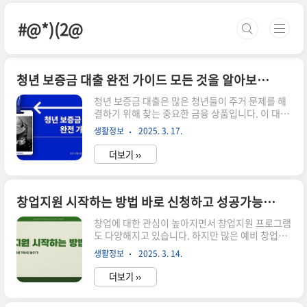
본문 바로가기
#@*)(2@
청년 보증금 대출 완전 가이드 모든 것을 알아보고 실행하기
청년 보증금 대출은 많은 청년들이 주거 문제를 해
결하기 위해 찾는 중요한 금융 상품입니다. 이 대출
은 보증금 마련에 도움을 주어 안정적인 주거 환경
생활정보
2025. 3. 17.
을 제공하는 데 기여합니다. 많은 청년들이 주택 임
대 시 보증금이 부담스럽다고 느끼기 때문에, 이 대
더보기 ››
출은 실질적인 재정 지원이 될 수 있습니다. 본 가이
드에서는 청년 보증금 대출의 필요성, 신청 방법,
조건 및 혜택에 대해 자세히 알아보겠습니다.
▼▼▼ 바로 확인 하면 좋은 글 ▼▼▼ 2025년 최
창업지원 시작하는 방법 바로 신청하고 성공가능성 높이기
신 청년내일저축계좌 추천 순위 쿠폰 받고 바로가
창업에 대한 관심이 높아지면서 창업지원 프로그램
기 바로가기청년도약계좌 오늘부터 시작 바로가기
도 다양해지고 있습니다. 하지만 많은 예비 창업자
2025년 청년도약계좌 신청기간과 방법 공개 바로
들은 어떻게 시작해야 할지 몰라 주저하게 됩니다.
가기청년 보증금 대출의 필요성 청년층은 경제적
생활정보
2025. 3. 14.
이 글에서는 창업지원의 시작 방법과 성공 가능성
자립을 이루기 위한 여러 가지 도전에 직면하고 있
을 높이는 방법에 대해 자세히 알아보겠습니다.
습니..
더보기 ››
▼▼▼ 바로 확인 하면 좋은 글 ▼▼▼ 창업지원
프로그램 비교 분석 TOP 10 최적의 선택 바로하기