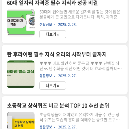
분들에게 매우 적합한 선택입니다. 유연한 근무 시
60대 일자리 자격증 필수 지식과 성공 비결
간과 부담이 적은 업무 환경 덕분에 많은 분들이 쉽
60대에 접어들면 새로운 일자리를 찾는 것이 많은
게 접근할 수 있습니다. 예를 들어, 대형 마트나 편
분들에게 큰 고민으로 다가옵니다. 특히, 자격증이
의점에서의 재고 정리, 고객 응대 등의 업무는 노년
필요한 경우가 많습니다. 이는 단순히 직업을 얻기
층에게 적합한 일자리입니다.파트타임 근무는 경
생활정보
2025. 2. 28.
위한 수단이 아니라, 자신의 가치를 높이고 새로운
제적 부담을 덜어주고, 동시에 사회적 활동을 이어
도전을 하는 중요한 과정입니다. 이번 포스팅에서
갈 ..
더보기 ››
는 60대 일자리를 위한 자격증의 중요성과 성공적
인 취업을 위한 비결을 알아보겠습니다. ▼▼▼ 바
로 확인 하면 좋은 글 ▼▼▼ 60대영양제 건강 비
결 공개 바로가기60대영양제로 활력 찾기 지금 시
탄 후라이팬 필수 지식 요리의 시작부터 끝까지
작해봐 바로가기60대영양제 건강 비결 5가지 공개
▼▼▼ 바로 확인 하면 좋은 글 ▼▼▼ 단백질 식
바로가기60대에 필요한 자격증의 종류 60대에
단 vs 탄수화물 식단 어떤 것이 더 효과적일까 바로
적합한 자격증은 다양합니다. 행정직, 교육 관련,
가기셀프탄성코트 의외로 쉬운 꿀팁 바로가기탄성
IT 분야 등 여러 분야에서 자격증이 요구됩니다. 특
생활정보
2025. 2. 27.
코트 3배 더 효과적인 비법 바로가기탄 후라이팬의
히, 행정사와 같은 자격증은 안정된 일자리를..
정의와 중요성 탄 후라이팬은 요리의 필수 도구
더보기 ››
중 하나로, 다양한 요리를 손쉽게 만들 수 있도록 도
와줍니다. 특히, 후라이팬은 고온에서 빠른 조리가
가능해 많은 요리법에서 사랑받고 있습니다. 하지
만, 탄 후라이팬이란 상황은 cooking에서 피해야
초등학교 상식퀴즈 비교 분석 TOP 10 추천 순위
할 가장 큰 적이기도 합니다. 탄 부분은 음식의 맛을
초등학생들이 재미있고 유익하게 배울 수 있는 상
떨어뜨리고, 건강에도 좋지 않은 영향을 미칠 수 있
식 퀴즈는 학습의 흥미를 더해주는 중요한 도구입
습니다.탄 후라이팬을 사용하면 음식이 눌어붙거
니다. 이 블로그 포스트에서는 다양한 상식 퀴즈를
나 타는 경우가 많아 요리의 질이 떨어질 수 있습니
생활정보
2025. 2. 27.