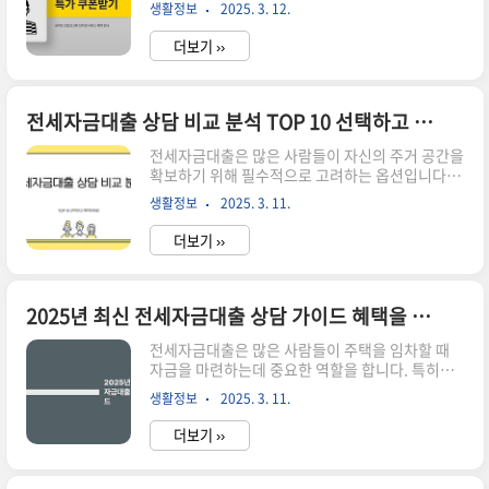
고를 인터넷으로 하는 방법과 함께 특가 쿠폰을 받
엇인가요? 전입신고는 주민등록법에 따라 새로운
생활정보
2025. 3. 12.
는 방법에 대해 알아보겠습니다. 이 글을 통해 전입
거주지로 주민등록을 옮기는 절차입니다. 이 과정
신고를 보다 쉽게 진행하고, 혜택도 놓치지 않도록
은 법적 ..
더보기 ››
하세요. ▼▼▼ 바로 확인 하면 좋은 글 ▼▼▼ 인
터넷 전입신고 시간 확인하는 법 모든 정보를 한눈
에 알아보기 바로가기전입신고 필요서류 실시간 확
인하기 바로가기주말 전입신고 인터넷 예약하기 바
전세자금대출 상담 비교 분석 TOP 10 선택하고 예약하세요
로가기 바로가기전입신고란 무엇인가? 전입신고
전세자금대출은 많은 사람들이 자신의 주거 공간을
는 주민등록법에 따라 새로운 주소로 이사한 후, 해
확보하기 위해 필수적으로 고려하는 옵션입니다.
당 주소지 관할 주민센터에 신고하는 절차입니다.
이 글에서는 전세자금대출 상담에 대한 정보를 제
이 신고를 통해 주민등록이 갱신되며, 여러 가지 행
생활정보
2025. 3. 11.
공하고, TOP 10 상담 서비스를 비교 분석해 보도
정적 서비스를 제공받을 수 있습니다. 예를 들어,
록 하겠습니다. 각 상담 서비스의 장단점, 조건 및
교육..
더보기 ››
혜택을 살펴보면서 보다 나은 선택을 할 수 있도록
도와드리겠습니다. ▼▼▼ 바로 확인 하면 좋은 글
▼▼▼ 최신 트렌드 속 버팀목전세자금대출 비교
분석 어떤 상품이 가장 유리할까요 바로가기전세자
2025년 최신 전세자금대출 상담 가이드 혜택을 챙기고 바로 다운로드
금대출 신청 가이드 청년전세자금대출부터 모든 것
전세자금대출은 많은 사람들이 주택을 임차할 때
바로가기2025년 최신 전세자금대출 상담 가이드
자금을 마련하는데 중요한 역할을 합니다. 특히
혜택을 챙기고 바로 다운로드 바로가기전세자금대
2025년에는 전세자금대출의 조건이나 혜택이 변
출이란? 전세자금대출은 주택을 전세로 임대하기
생활정보
2025. 3. 11.
화할 예정이므로, 이에 대한 전세자금대출 상담이
위해 필요한 자금을 대출받는 것을 의미합니다. 보
필요합니다. 이번 포스트에서는 전세자금대출의
통 주택의..
더보기 ››
최신 정보와 상담 방법을 소개하겠습니다. ▼▼▼
바로 확인 하면 좋은 글 ▼▼▼ 코인 수익 세금 A
to Z 2025년 최신 가이드 바로가기시간절약 2025