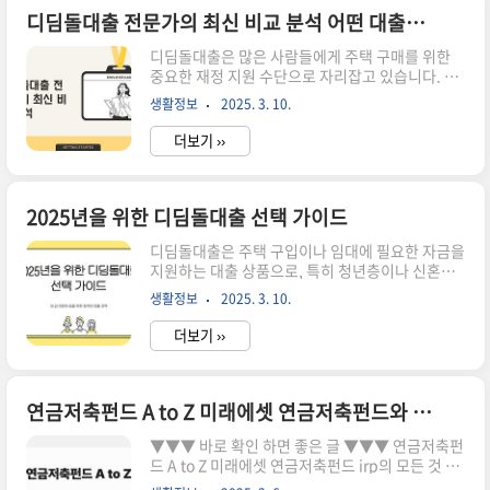
년 선물 추천 순위 TOP 5 바로가기소상공인정책자
디딤돌대출 전문가의 최신 비교 분석 어떤 대출이 최고
금 A to Z 2025년 소상공인진흥공단 정책자금 대
디딤돌대출은 많은 사람들에게 주택 구매를 위한
출 바로가기전세자금대출의 필요성 이제 막 독립
중요한 재정 지원 수단으로 자리잡고 있습니다. 하
을 시작한 젊은 세대나, 가족을 이루고 자가 주택이
지만 다양한 대출 상품이 존재하므로, 어떤 대출이
아닌 전세를 선택한 경우, 전세자금대출은 필수적
생활정보
2025. 3. 10.
가장 적합한지 분석하는 것이 필요합니다. 이번 포
입니다. 대출을 통해 필요한 자금을 마련함으로
스트에서는 디딤돌대출의 최신 정보와 전문가의 분
써,..
더보기 ››
석을 통해 어떤 대출이 최고의 선택인지 알아보겠
습니다. 여러 금융 기관에서 제공하는 디딤돌대출
의 조건과 이자율, 상환 방식 등을 비교하여 소비자
들에게 유용한 정보를 제공할 것입니다. ▼▼▼ 바
2025년을 위한 디딤돌대출 선택 가이드
로 확인 하면 좋은 글 ▼▼▼ 신혼부부 디딤돌대출
디딤돌대출은 주택 구입이나 임대에 필요한 자금을
후기 공유 바로가기최신 신혼부부 디딤돌대출 순위
지원하는 대출 상품으로, 특히 청년층이나 신혼부
공개 바로가기신혼부부 디딤돌대출 모든 것 혜택과
부에게 많은 관심을 받고 있습니다. 2025년에는 이
필수 지식 바로가기디딤돌대출의 기본 개념 디딤
생활정보
2025. 3. 10.
러한 대출 상품을 선택할 때 신중한 결정이 필요합
돌대출은 주택 구매를 위한 정부 지원 대출 프로그
니다. 본 가이드는 디딤돌대출의 특징, 신청 방법,
램입니다. ..
더보기 ››
유의사항 등을 상세하게 설명하여, 올바른 선택을
할 수 있도록 도와드리겠습니다. ▼▼▼ 바로 확인
하면 좋은 글 ▼▼▼ 2025년을 위한 삼성페이 교
통카드 성공 전략 바로가기2025년을 위한 엑셀 이
연금저축펀드 A to Z 미래에셋 연금저축펀드와 함께하는 모든 것
익률 성공 비결 5가지 바로가기2025년을 위한 아
▼▼▼ 바로 확인 하면 좋은 글 ▼▼▼ 연금저축펀
이폰 안전안내문자 진동 설정 가이드 바로가기디딤
드 A to Z 미래에셋 연금저축펀드 irp의 모든 것 바
돌대출의 특징 디딤돌대출은 주택 구입 자금의 일
로가기2025년 최신 트렌드 연금저축펀드 ETF 시
부를 저리로 지원하는 상품입니다. 이 대출은 금융