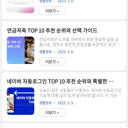
생활정보
2025. 3. 6.
작하는 방법 바로가기연금저축펀드 비교 분석 미래
위원회 및 주택도시보증공사의 지원을 받아 운영
에셋 vs 실제 사용 후기 바로가기연금저축펀드란
됩..
더보기 ››
무엇인가? 연금저축펀드는 개인연금의 일종으로
장기 투자 형태의 금융 상품입니다. 이 상품은 노후
를 대비하기 위해 정부가 지원하는 세액 공제를 통
해 절세 효과를 누릴 수 있는 장점이 있습니다. 일반
연금저축 TOP 10 추천 순위와 선택 가이드
적으로 연금저축펀드는 55세가 되어야 수령할 수
연금저축은 노후를 대비하기 위한 중요한 금융 상
있으며, 이로 인해 투자자들은 장기적인 안목으로
품으로, 개인의 재정적 안정성을 보장하는 데 큰 역
자금을 운용해야 합니다. 연금저축펀드는 다양한
할을 합니다. 오늘은 연금저축의 TOP 10 추천 상
자산에 투자할 수 있어, 투자자의 리스크 선호도에
생활정보
2025. 3. 6.
품과 선택 가이드를 제공하여 여러분의 재정 계획
맞춰 포트폴리오를 구성할 수 있습니다.연금저축
에 도움이 되고자 합니다. 연금저축을 선택할 때 고
펀드는 주식,..
더보기 ››
려해야 할 요소들과 함께 장단점을 상세히 살펴보
겠습니다. ▼▼▼ 바로 확인 하면 좋은 글 ▼▼▼
2025년 최신 트렌드 연금저축펀드 ETF 시작하는
방법 바로가기연금저축 비교 분석 TOP 10 상품 추
네이버 자동로그인 TOP 10 추천 순위와 특별한 혜택
천 및 순위 바로가기최신 연금저축 트렌드 소개 성
오늘은 많은 사람들이 이용하는 네이버 자동로그인
공을 위한 3가지 요령 바로가기연금저축의 중요
기능에 대해 깊이 있게 알아보려 합니다. 이 기능은
성 연금저축은 예측할 수 없는 미래에 대비하는
사용자에게 매번 로그인 정보를 입력하는 번거로움
방법 중 하나로, 안정적인 노후 생활을 보장합니다.
생활정보
2025. 3. 5.
을 덜어주어 매우 유용합니다. 특히 여러 웹사이트
특히, 세액 공제와 같은 혜택을 통해 세금을 절..
를 자주 방문하는 사용자에게는 필수적인 도구로
더보기 ››
자리잡고 있습니다. 이번 글에서는 네이버 자동로
그인의 다양한 장점과 추천 순위를 소개하며, 사용
자들이 이 기능을 통해 얻을 수 있는 특별한 혜택을