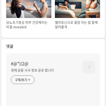
당뇨초기증상 피부 건강해지는
멜라토닌으로 꿀잠 자는 법 함께
비결 revealed
알려줄게
댓글
#@*)(2@
경제 금융 시사 정보 공유 합니다
구독하기