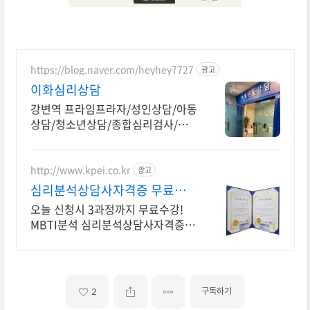
https://blog.naver.com/heyhey7727
광고
이화심리상담
강변역 프라임프라자/성인상담/아동
상담/청소년상담/종합심리검사/종
합상담센터
http://www.kpei.co.kr
광고
심리분석상담사자격증 무료수
강 (무료수강)MBTI분석법
오늘 신청시 3과정까지 무료수강!
MBTI분석 심리분석상담사자격증
등 온라인강의
구독하기
2